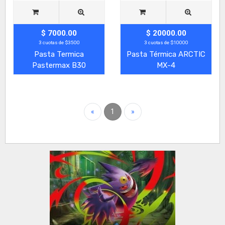
$ 7000.00
$ 20000.00
3 cuotas de $3500
3 cuotas de $10000
Pasta Termica
Pasta Térmica ARCTIC
Pastermax B30
MX-4
«
1
»