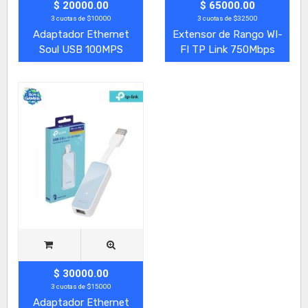
$ 20000.00
$ 65000.00
3 cuotas de $10000
3 cuotas de $32500
Adaptador Ethernet
Extensor de Rango WI-
Soul USB 100MPS
FI TP Link 750Mbps
$ 30000.00
3 cuotas de $15000
Adaptador Ethernet