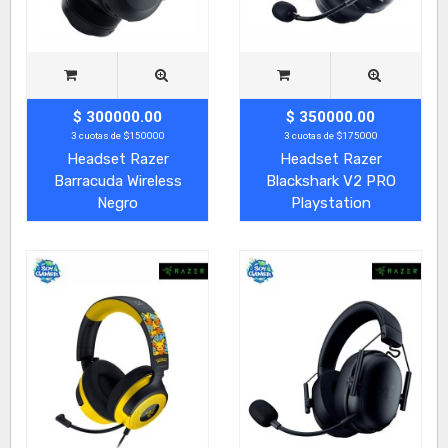
$ 300000.00
$ 350000.00
3 cuotas de $150000
3 cuotas de $175000
Headset Razer
Headset Razer
Barracuda Wireless
Blackshark V2 PRO
Negro
Playstation