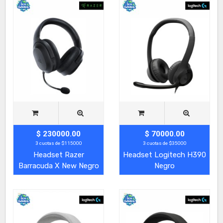
$ 230000.00
$ 70000.00
3 cuotas de $115000
3 cuotas de $35000
Headset Razer
Headset Logitech H390
Barracuda X New Negro
Negro