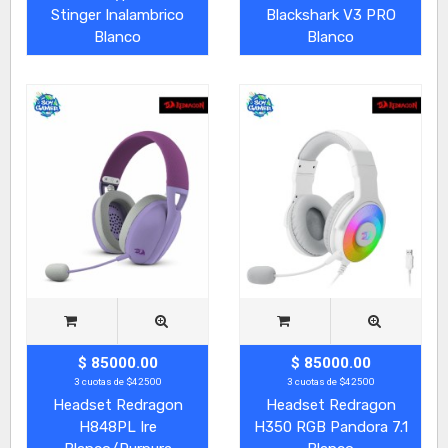
Stinger Inalambrico
Blackshark V3 PRO
Blanco
Blanco
$ 85000.00
$ 85000.00
3 cuotas de $42500
3 cuotas de $42500
Headset Redragon
Headset Redragon
H848PL Ire
H350 RGB Pandora 7.1