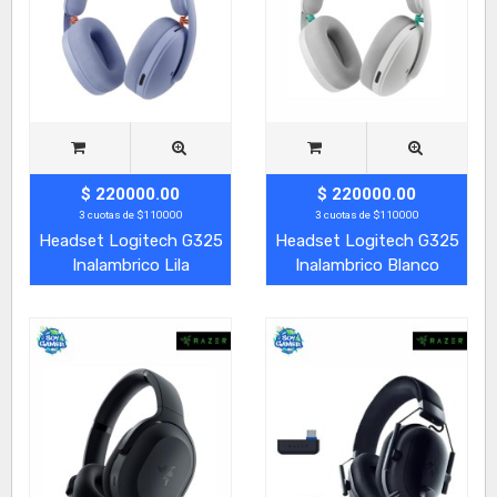
$ 220000.00
$ 220000.00
3 cuotas de $110000
3 cuotas de $110000
Headset Logitech G325
Headset Logitech G325
Inalambrico Lila
Inalambrico Blanco