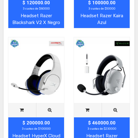
$ 120000.00
$ 100000.00
3 cuotas de $60000
3 cuotas de $50000
Headset Razer
Headset Razer Kaira
Blackshark V2 X Negro
Azul
$ 200000.00
$ 460000.00
3 cuotas de $100000
3 cuotas de $230000
Headset HyperX Cloud
Headset Razer