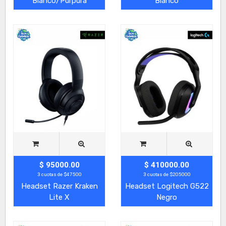
Blanco/Purpura
Blanco
$ 95000.00
$ 410000.00
3 cuotas de $47500
3 cuotas de $205000
Headset Razer Kraken
Headset Logitech G522
Lite X
Negro