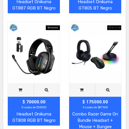
Headset Onikuma
Headset Onikuma
GT887 RGB BT Negro
GT805 BT Negro
$ 70000.00
$ 175000.00
3 cuotas de $35000
3 cuotas de $87500
Headset Onikuma
Combo Razer Game On
GT808 RGB BT Negro
Bundle Headset +
Mouse + Bungee