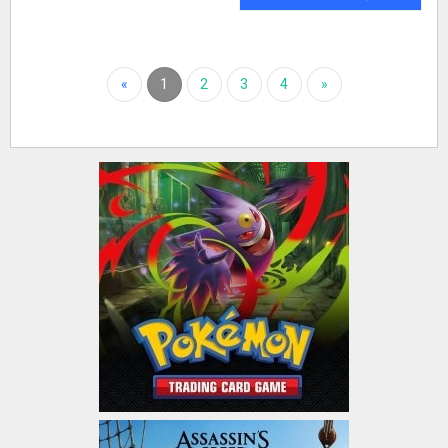
«
1
2
3
4
»