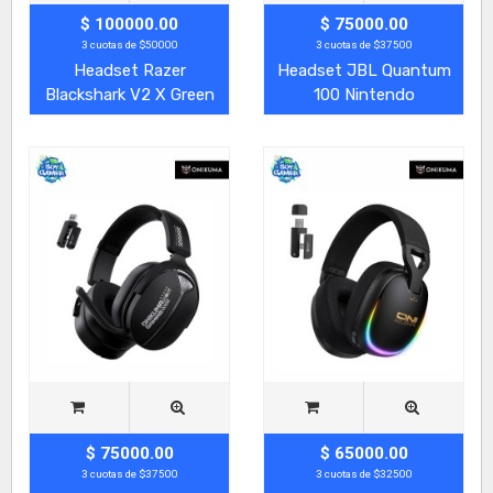
$ 100000.00
$ 75000.00
3 cuotas de $50000
3 cuotas de $37500
Headset Razer
Headset JBL Quantum
Blackshark V2 X Green
100 Nintendo
$ 75000.00
$ 65000.00
3 cuotas de $37500
3 cuotas de $32500