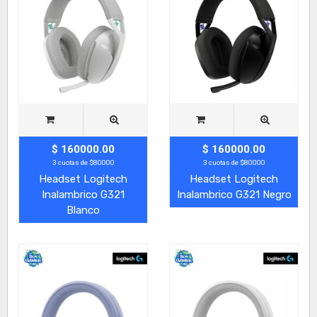
$ 160000.00
$ 160000.00
3 cuotas de $80000
3 cuotas de $80000
Headset Logitech
Headset Logitech
Inalambrico G321
Inalambrico G321 Negro
Blanco