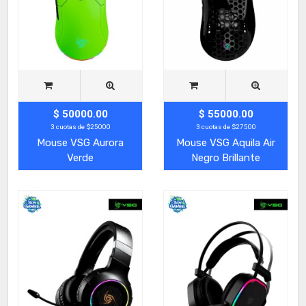
$ 50000.00
$ 55000.00
3 cuotas de $25000
3 cuotas de $27500
Mouse VSG Aurora
Mouse VSG Aquila Air
Verde
Negro Brillante