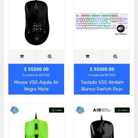
$ 55000.00
$ 95000.00
3 cuotas de $27500
3 cuotas de $47500
Mouse VSG Aquila Air
Teclado VSG Alnilam
Negro Mate
Blanco Switch Rojo