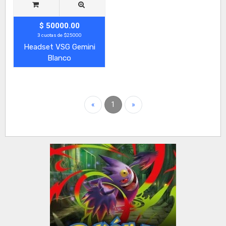
$ 50000.00
3 cuotas de $25000
Headset VSG Gemini
Blanco
«
1
»