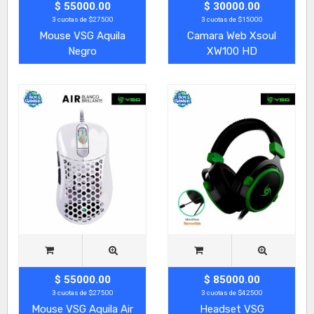
$ 55000.00
$ 30000.00
3 cuotas de $27500
3 cuotas de $15000
Mouse VSG Aquila
Camara Web Xsoul
Negro
XW100 HD
$ 55000.00
$ 85000.00
3 cuotas de $27500
3 cuotas de $42500
Mouse VSG Aquila Air
Headset VSG