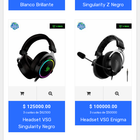
Blanco Brillante
Singularity Z Negro
$ 125000.00
$ 100000.00
3 cuotas de $62500
3 cuotas de $50000
Headset VSG
Headset VSG Enigma
Singularity Negro