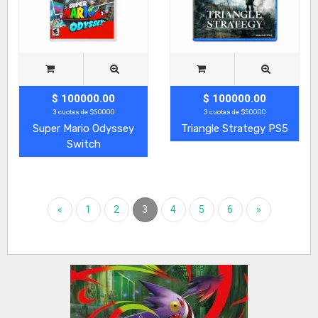
$ 100000.00
$ 100000.00
3 cuotas de $50000
3 cuotas de $50000
Super Mario Odyssey
Triangle Strategy PS5
Switch
«
1
2
3
4
5
6
»