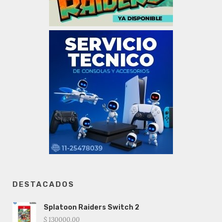
DESTACADOS
Splatoon Raiders Switch 2
$ 130000.00