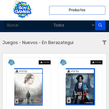
Productos
Juegos - Nuevos - En Berazategui