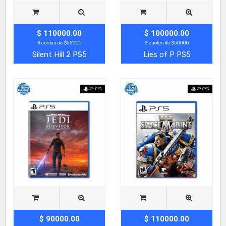
$ 110000.00
$ 100000.00
3 cuotas de $55000
3 cuotas de $50000
Silent Hill 2 PS5
Lies of P PS5
$ 90000.00
$ 110000.00