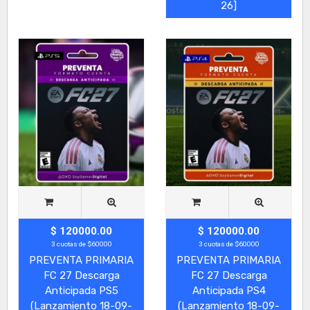
26]
$ 120000.00
$ 120000.00
3 cuotas de $60000
3 cuotas de $60000
PREVENTA PRIMARIA
PREVENTA PRIMARIA
FC 27 Descarga
FC 27 Descarga
Anticipada PS5
Anticipada PS4
(Lanzamiento 18-09-
(Lanzamiento 18-09-