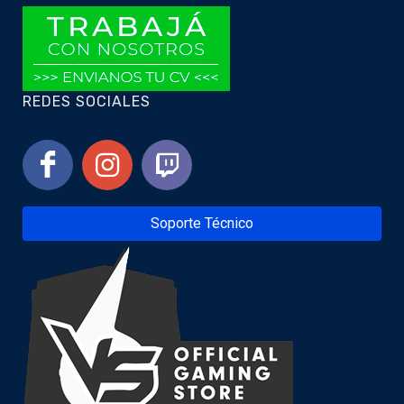
REDES SOCIALES
Soporte Técnico