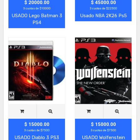
$ 20000.00
$ 45000.00
3 cuotas de $10000
3 cuotas de $22500
USADO Lego Batman 3
Usado NBA 2K26 Ps5
PS4
$ 15000.00
$ 15000.00
3 cuotas de $7500
3 cuotas de $7500
USADO Diablo 3 PS3
USADO Wolfenstein