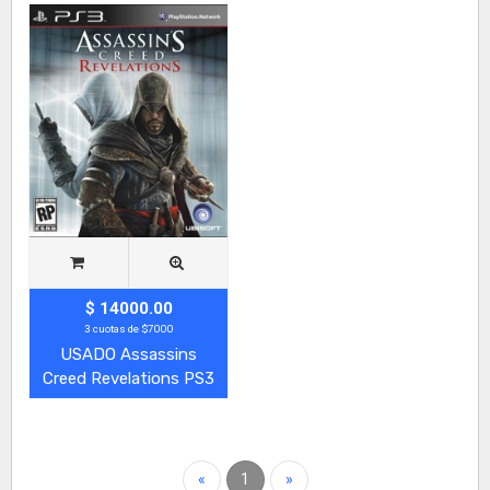
$ 14000.00
3 cuotas de $7000
USADO Assassins
Creed Revelations PS3
«
1
»