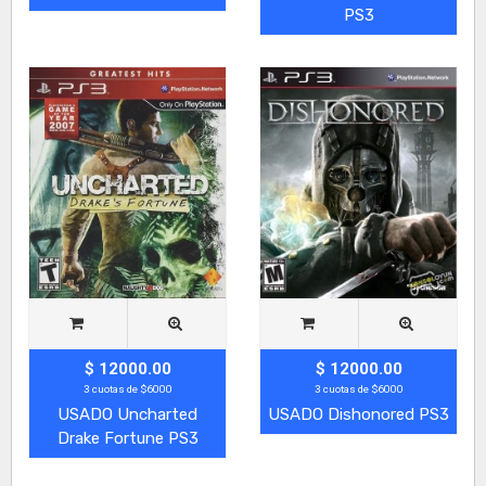
PS3
$ 12000.00
$ 12000.00
3 cuotas de $6000
3 cuotas de $6000
USADO Uncharted
USADO Dishonored PS3
Drake Fortune PS3