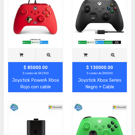
$ 85000.00
$ 130000.00
3 cuotas de $42500
3 cuotas de $65000
Joystick PowerA Xbox
Joystick Xbox Series
Rojo con cable
Negro + Cable