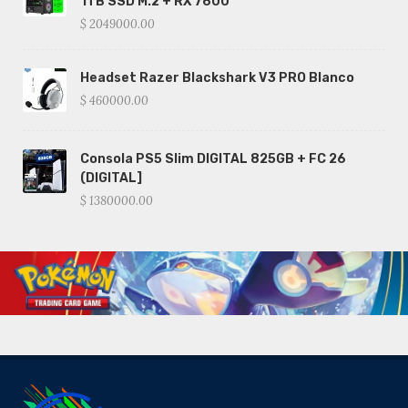
1TB SSD M.2 + RX 7600
$ 2049000.00
Headset Razer Blackshark V3 PRO Blanco
$ 460000.00
Consola PS5 Slim DIGITAL 825GB + FC 26
(DIGITAL]
$ 1380000.00