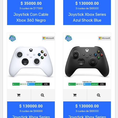
$ 35000.00
$ 130000.00
3 cuotas de $17500
3 cuotas de $65000
Joystick Con Cable
Joystick Xbox Series
Xbox 360 Negro
Azul Shock Blue
$ 130000.00
$ 130000.00
3 cuotas de $65000
3 cuotas de $65000
Joystick Xbox Series
Joystick Xbox Series