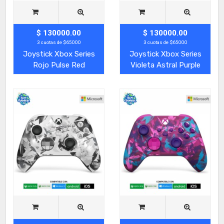
$ 130000.00
$ 130000.00
3 cuotas de $65000
3 cuotas de $65000
Joystick Xbox Series
Joystick Xbox Series
Rojo Pulse Red
Violeta Astral Purple