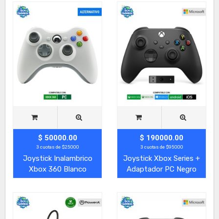
$ 50000.00
$ 190000.00
3 cuotas de $25000
3 cuotas de $95000
Joystick Inalambrico
Joystick Xbox Series +
Xbox 360 Blanco
Adaptador PC Negro