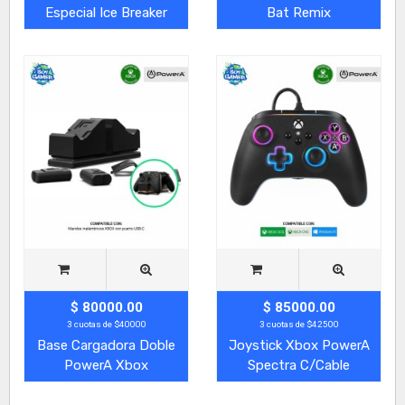
Especial Ice Breaker
Bat Remix
$ 80000.00
$ 85000.00
3 cuotas de $40000
3 cuotas de $42500
Base Cargadora Doble
Joystick Xbox PowerA
PowerA Xbox
Spectra C/Cable