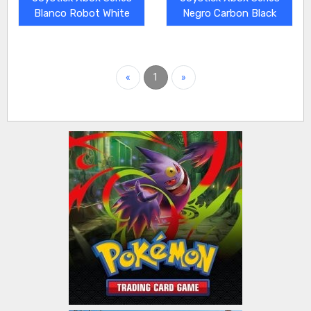
Blanco Robot White
Negro Carbon Black
«
1
»