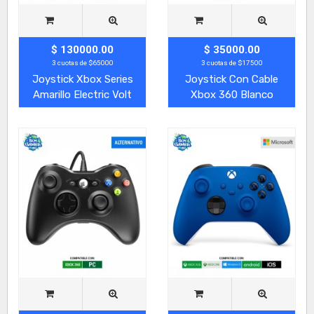
$ 130000.00
$ 35000.00
3 cuotas de $65000
3 cuotas de $17500
Joystick Xbox Series
Joystick Con Cable
Amarillo Electric Volt
Xbox 360 Blanco