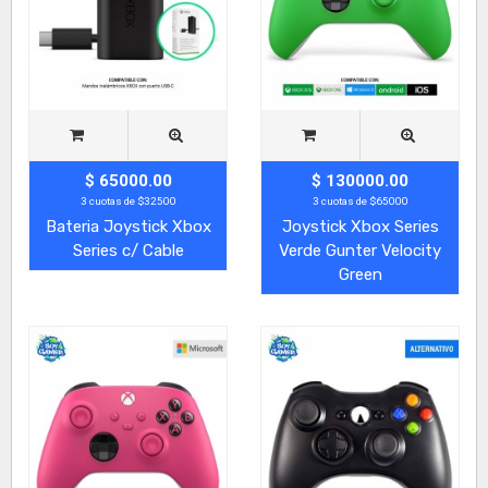
$ 65000.00
$ 130000.00
3 cuotas de $32500
3 cuotas de $65000
Bateria Joystick Xbox
Joystick Xbox Series
Series c/ Cable
Verde Gunter Velocity
Green