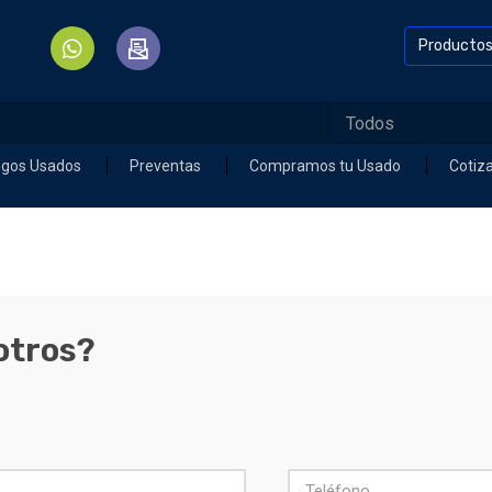
Producto
egos Usados
Preventas
Compramos tu Usado
Cotiz
otros?