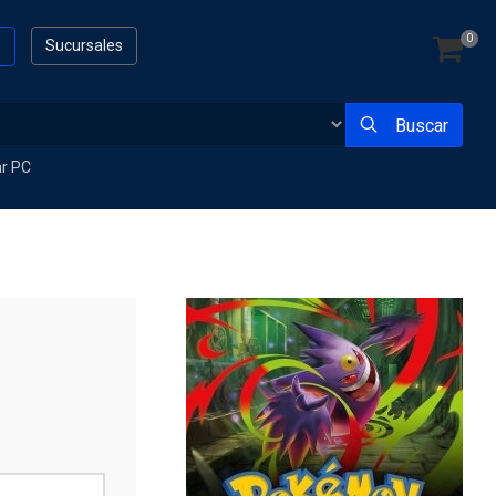
0
s
Sucursales
Buscar
ar PC