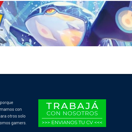
 porque
Tomamos con
ara otros solo
 somos gamers.