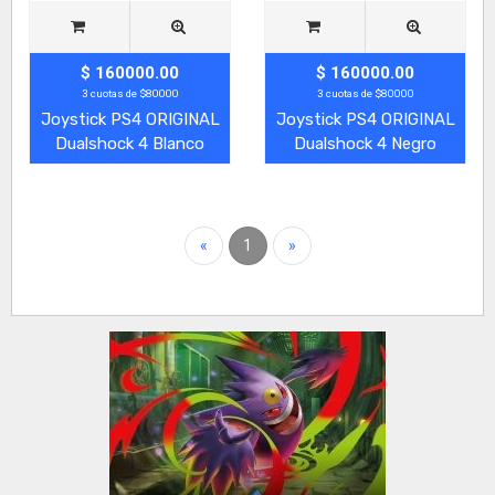
$ 160000.00
$ 160000.00
3 cuotas de $80000
3 cuotas de $80000
Joystick PS4 ORIGINAL
Joystick PS4 ORIGINAL
Dualshock 4 Blanco
Dualshock 4 Negro
«
1
»