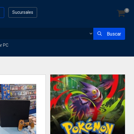
0
s
Sucursales
Buscar
ar PC