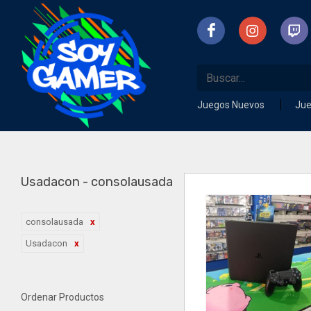
Juegos Nuevos
Ju
Usadacon - consolausada
consolausada
Usadacon
Ordenar Productos