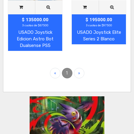
$ 135000.00
$ 195000.00
3 cuotas de $67500
3 cuotas de $97500
USADO Joystick
USADO Joystick Elite
Edicion Astro Bot
Series 2 Blanco
Dualsense PS5
«
1
»