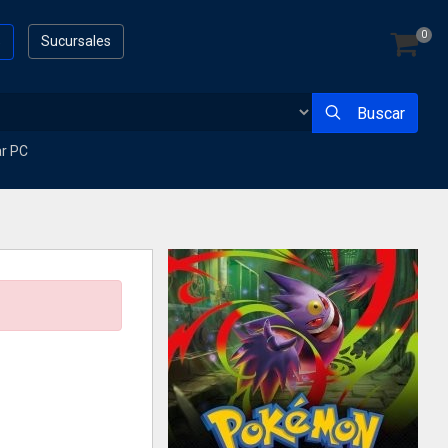
0
s
Sucursales
Buscar
ar PC