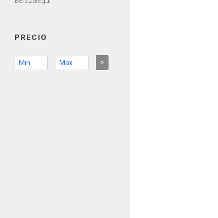
Berazategui
PRECIO
>