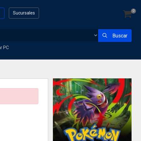
0
s
Sucursales
Buscar
ar PC