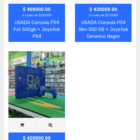
$ 400000.00
$ 420000.00
3 cuotas de $200000
3 cuotas de $210000
USADA Consola PS4
USADA Consola PS4
Fat 500gb + Joystick
Slim 500 GB + Joystick
PS4
Generico Negro
$ 450000.00