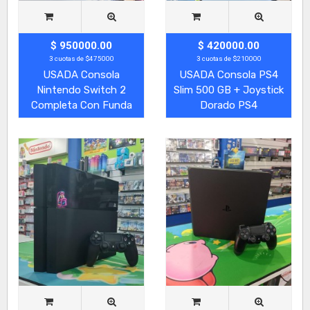
$ 950000.00
$ 420000.00
3 cuotas de $475000
3 cuotas de $210000
USADA Consola
USADA Consola PS4
Nintendo Switch 2
Slim 500 GB + Joystick
Completa Con Funda
Dorado PS4