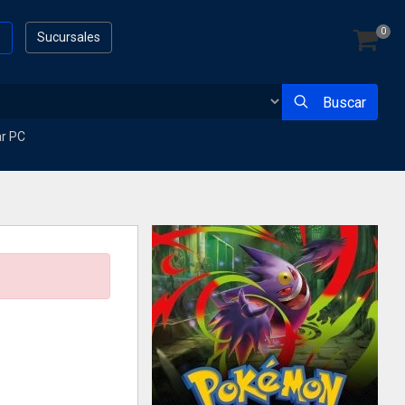
0
s
Sucursales
Buscar
ar PC