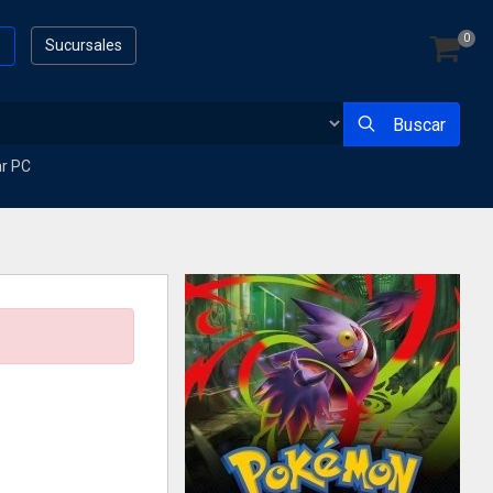
0
s
Sucursales
Buscar
ar PC