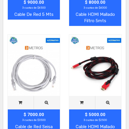
$ 9000.00
$ 8000.00
3 cuotas de $4500
3 cuotas de $4000
Cable De Red 5 Mts
Cable HDMI Mallado
Filtro 5mts
$ 7000.00
$ 5000.00
3 cuotas de $3500
3 cuotas de $2500
Cable de Red Seisa
Cable HDMI Mallado