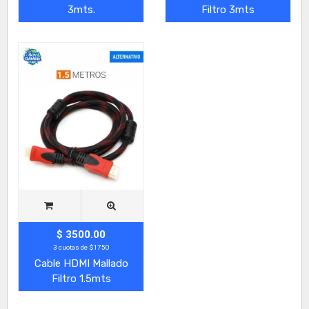
3mts.
Filtro 3mts
$ 3500.00
3 cuotas de $1750
Cable HDMI Mallado
Filtro 1.5mts