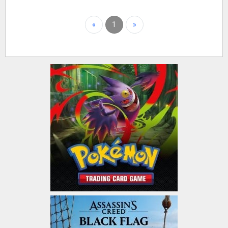
«
1
»