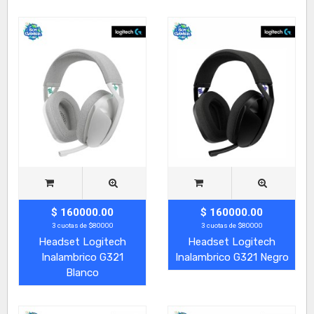
$ 160000.00
$ 160000.00
3 cuotas de $80000
3 cuotas de $80000
Headset Logitech
Headset Logitech
Inalambrico G321
Inalambrico G321 Negro
Blanco