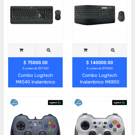
$ 75000.00
$ 140000.00
3 cuotas de $37500
3 cuotas de $70000
Combo Logitech
Combo Logitech
MK540 Inalambrico
Inalambrico MK850