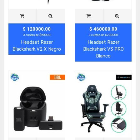
$ 120000.00
$ 460000.00
3 cuotas de $60000
3 cuotas de $230000
Headset Razer
Headset Razer
Blackshark V2 X Negro
Blackshark V3 PRO
Blanco