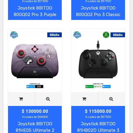
3 cuotas de $57500
3 cuotas de $57500
Joystick 8BITDO
Joystick 8BITDO
80GQ02 Pro 3 Purple
80GQ02 Pro 3 Classic
$ 130000.00
$ 115000.00
3 cuotas de $65000
3 cuotas de $57500
Joystick 8BITDO
Joystick 8BITDO
81HE05 Ultimate 2
81HB02D Ultimate 3