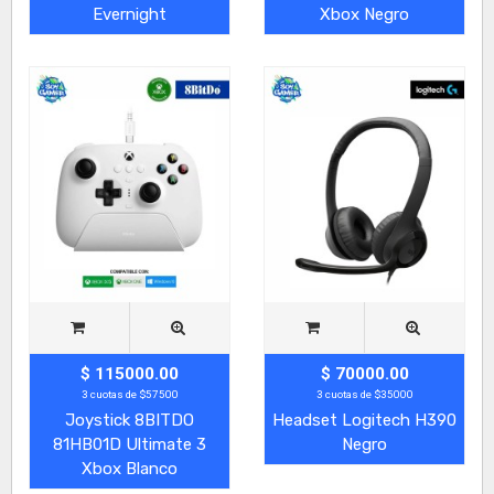
Evernight
Xbox Negro
$ 115000.00
$ 70000.00
3 cuotas de $57500
3 cuotas de $35000
Joystick 8BITDO
Headset Logitech H390
81HB01D Ultimate 3
Negro
Xbox Blanco