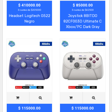
$ 410000.00
$ 85000.00
3 cuotas de $205000
3 cuotas de $42500
Headset Logitech G522
Joystick 8BITDO
Negro
82CF003D Ultimate C
Xbox/PC Dark Gray
$ 115000.00
$ 115000.00