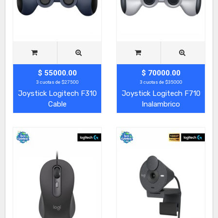
$ 55000.00
$ 70000.00
3 cuotas de $27500
3 cuotas de $35000
Joystick Logitech F310
Joystick Logitech F710
Cable
Inalambrico