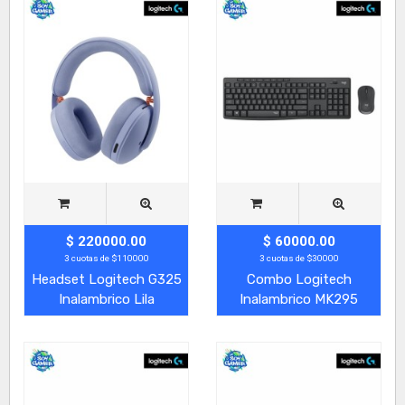
$ 220000.00
$ 60000.00
3 cuotas de $110000
3 cuotas de $30000
Headset Logitech G325
Combo Logitech
Inalambrico Lila
Inalambrico MK295