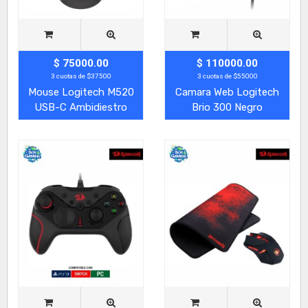
$ 75000.00
$ 110000.00
3 cuotas de $37500
3 cuotas de $55000
Mouse Logitech M520
Camara Web Logitech
USB-C Ambidiestro
Brio 300 Negro