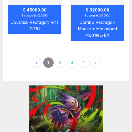
$ 45000.00
$ 32000.00
3 cuotas de $22500
3 cuotas de $16000
Joystick Redragon Rift
Combo Redragon
G710
Mouse + Mousepad
M601WL-BA
«
1
2
3
4
»