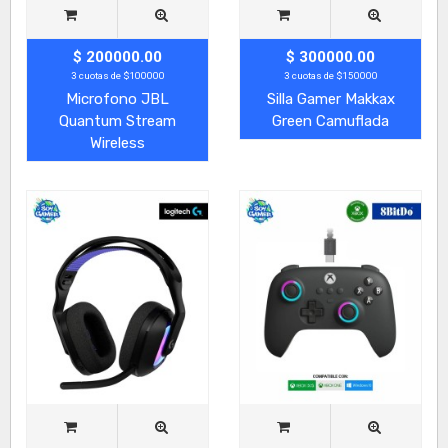
$ 200000.00
$ 300000.00
3 cuotas de $100000
3 cuotas de $150000
Microfono JBL
Silla Gamer Makkax
Quantum Stream
Green Camuflada
Wireless