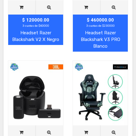
$ 120000.00
$ 460000.00
3 cuotas de $60000
3 cuotas de $230000
Headset Razer
Headset Razer
Blackshark V2 X Negro
Blackshark V3 PRO
Blanco