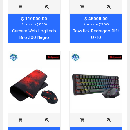
$ 110000.00
$ 45000.00
3 cuotas de $55000
3 cuotas de $22500
Camara Web Logitech
Joystick Redragon Rift
Brio 300 Negro
G710