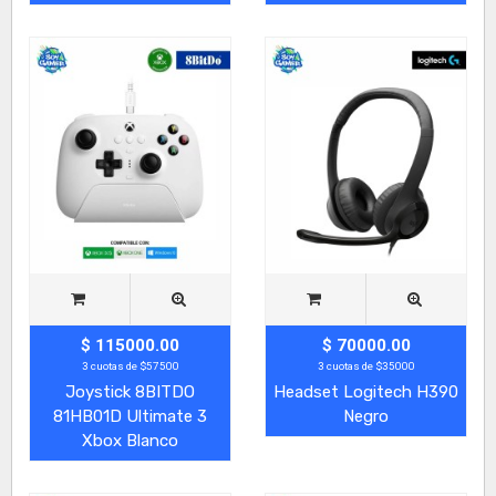
$ 115000.00
$ 70000.00
3 cuotas de $57500
3 cuotas de $35000
Joystick 8BITDO
Headset Logitech H390
81HB01D Ultimate 3
Negro
Xbox Blanco