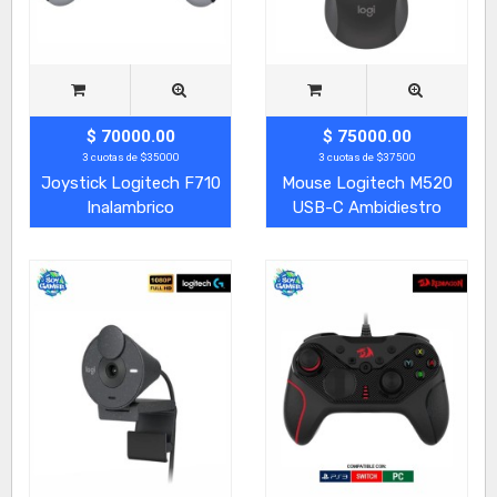
$ 70000.00
$ 75000.00
3 cuotas de $35000
3 cuotas de $37500
Joystick Logitech F710
Mouse Logitech M520
Inalambrico
USB-C Ambidiestro