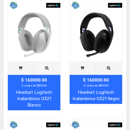
$ 160000.00
$ 160000.00
3 cuotas de $80000
3 cuotas de $80000
Headset Logitech
Headset Logitech
Inalambrico G321
Inalambrico G321 Negro
Blanco