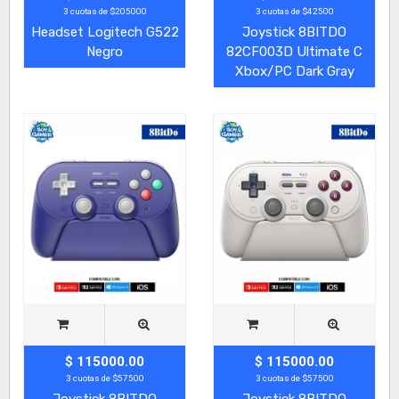
3 cuotas de $205000
3 cuotas de $42500
Headset Logitech G522
Joystick 8BITDO
Negro
82CF003D Ultimate C
Xbox/PC Dark Gray
$ 115000.00
$ 115000.00
3 cuotas de $57500
3 cuotas de $57500
Joystick 8BITDO
Joystick 8BITDO