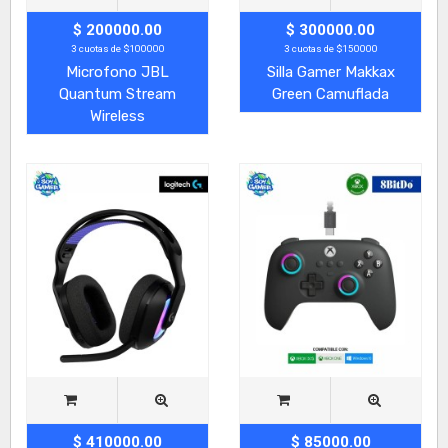
$ 200000.00
$ 300000.00
3 cuotas de $100000
3 cuotas de $150000
Microfono JBL
Silla Gamer Makkax
Quantum Stream
Green Camuflada
Wireless
$ 410000.00
$ 85000.00