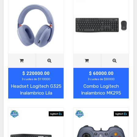
$ 220000.00
$ 60000.00
3 cuotas de $110000
3 cuotas de $30000
Headset Logitech G325
Combo Logitech
Inalambrico Lila
Inalambrico MK295