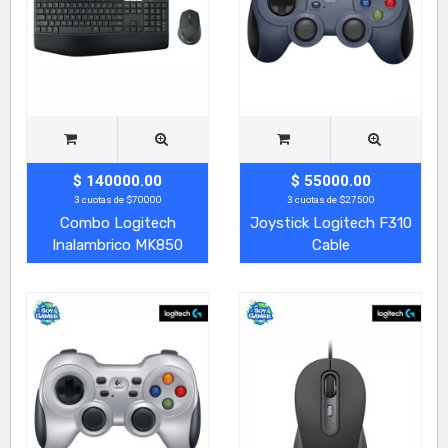
$ 140000.00
$ 55000.00
3 cuotas de $70000
3 cuotas de $27500
Combo Logitech
Joystick Logitech F310
Inalambrico MK850
Cable