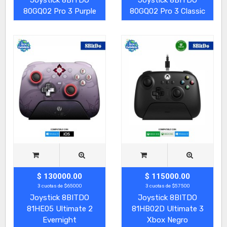
80GQ02 Pro 3 Purple
80GQ02 Pro 3 Classic
$ 130000.00
$ 115000.00
3 cuotas de $65000
3 cuotas de $57500
Joystick 8BITDO
Joystick 8BITDO
81HE05 Ultimate 2
81HB02D Ultimate 3
Evernight
Xbox Negro