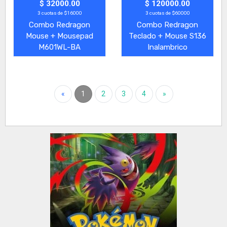
$ 32000.00
$ 120000.00
3 cuotas de $16000
3 cuotas de $60000
Combo Redragon
Combo Redragon
Mouse + Mousepad
Teclado + Mouse S136
M601WL-BA
Inalambrico
«
1
2
3
4
»