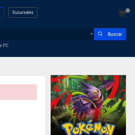
0
s
Sucursales
Buscar
ar PC