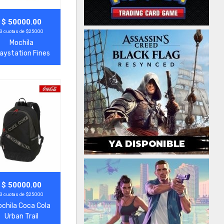
gregar
Ver Más
$ 50000.00
3 cuotas de $25000
Mochila
aystation Fines
Lines
gregar
Ver Más
$ 50000.00
3 cuotas de $25000
chila Coca Cola
Urban Trail