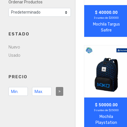
Ordenar Productos
Agregar
Ver Más
$ 40000.00
3 cuotas de $20000
Mochila Targus
Safire
ESTADO
Nuevo
Usado
PRECIO
>
Agregar
Ver Más
$ 50000.00
3 cuotas de $25000
Mochila
Playstation