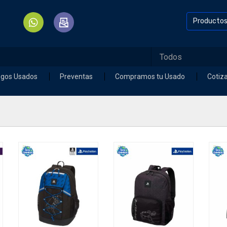
Producto
egos Usados
Preventas
Compramos tu Usado
Cotiz