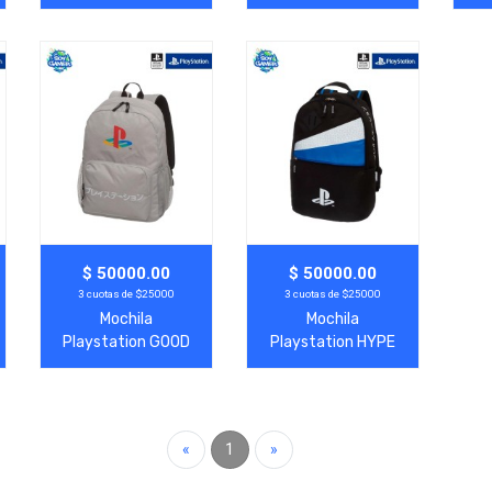
Agregar
Ver Más
Agregar
Ver Más
$ 50000.00
$ 50000.00
3 cuotas de $25000
3 cuotas de $25000
Mochila
Mochila
Playstation GOOD
Playstation HYPE
GAME
«
1
»