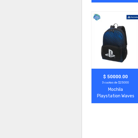
Monuments
Agregar
Ver Más
$ 50000.00
3 cuotas de $25000
Mochila
Playstation Waves