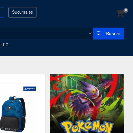
0
s
Sucursales
Buscar
ar PC