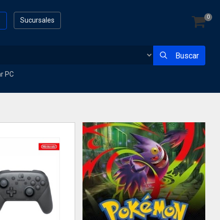
0
s
Sucursales
Buscar
ar PC