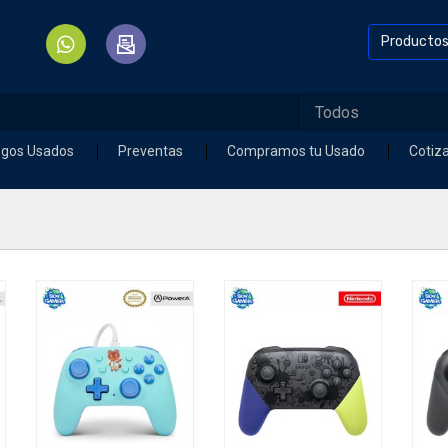
Producto
egos Usados
Preventas
Compramos tu Usado
Cotiz