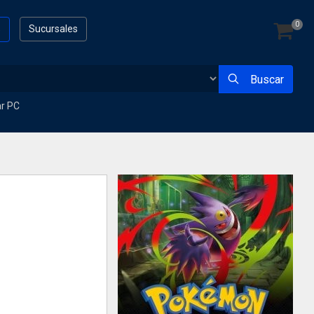
0
s
Sucursales
Buscar
ar PC