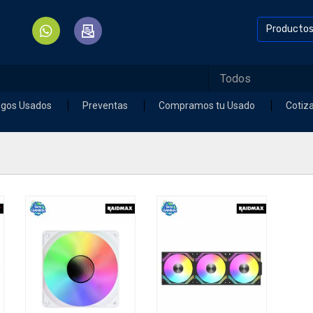
Producto
egos Usados
Preventas
Compramos tu Usado
Cotiz