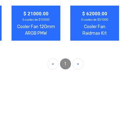
Agregar
Ver Más
Agregar
Ver Más
$ 21000.00
$ 62000.00
3 cuotas de $10500
3 cuotas de $31000
Cooler Fan 120mm
Cooler Fan
ARGB PMW
Raidmax Kit
RAIDMAX INFINITA-
Modular 3 En 1
AIR WHITE
ARGB PWM Black
«
1
»