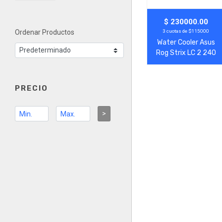
Agregar
Ver Más
$ 230000.00
3 cuotas de $115000
Ordenar Productos
Water Cooler Asus
Rog Strix LC 2 240
PRECIO
>