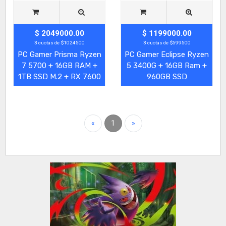
$ 2049000.00
$ 1199000.00
3 cuotas de $1024500
3 cuotas de $599500
PC Gamer Prisma Ryzen
PC Gamer Eclipse Ryzen
7 5700 + 16GB RAM +
5 3400G + 16GB Ram +
1TB SSD M.2 + RX 7600
960GB SSD
«
1
»