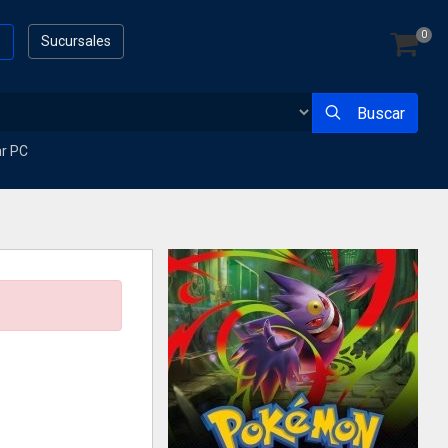
0
s
Sucursales
Buscar
ar PC