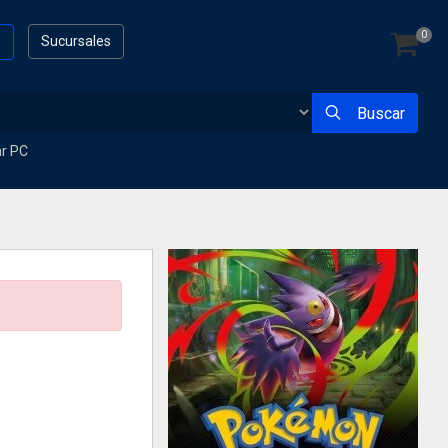
0
s
Sucursales
Buscar
ar PC