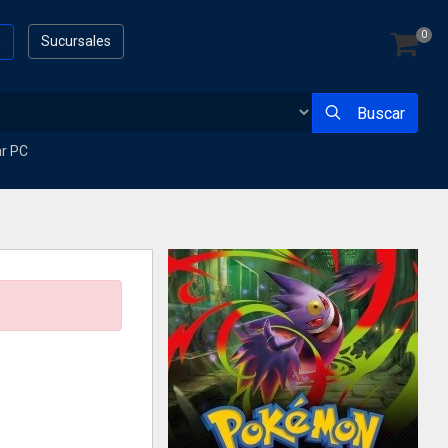
0
s
Sucursales
Buscar
ar PC