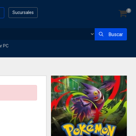
0
s
Sucursales
Buscar
ar PC