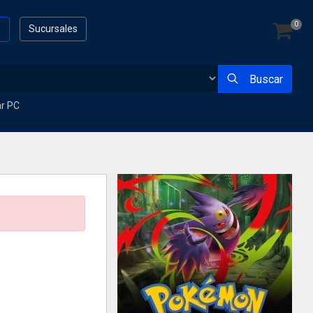
0
s
Sucursales
Buscar
ar PC