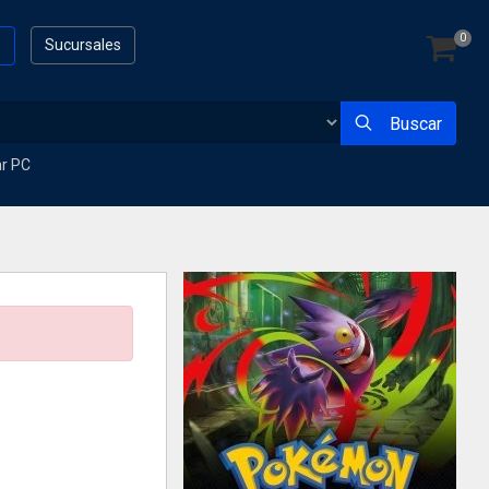
0
s
Sucursales
Buscar
ar PC