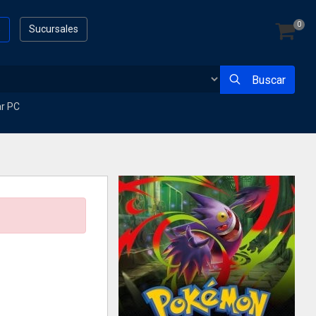
0
s
Sucursales
Buscar
ar PC