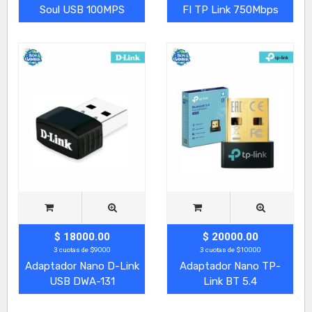
Soul USB 100MPS
FI TP Link 750Mbps
$ 18000.00
$ 20000.00
3 cuotas de $9000
3 cuotas de $10000
Adaptador Nano D-Link
Adaptador Nano TP-
USB DWA-131
Link BT 5.4