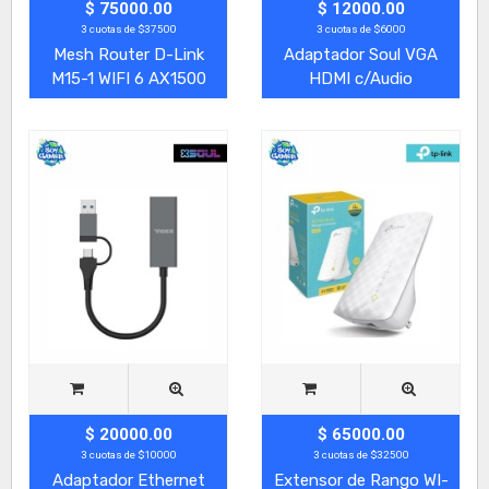
$ 75000.00
$ 12000.00
3 cuotas de $37500
3 cuotas de $6000
Mesh Router D-Link
Adaptador Soul VGA
M15-1 WIFI 6 AX1500
HDMI c/Audio
$ 20000.00
$ 65000.00
3 cuotas de $10000
3 cuotas de $32500
Adaptador Ethernet
Extensor de Rango WI-