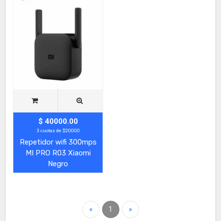
$ 40000.00
3 cuotas de $20000
Repetidor wifi 300mps
MI PRO R03 Xiaomi
Negro
«
1
»