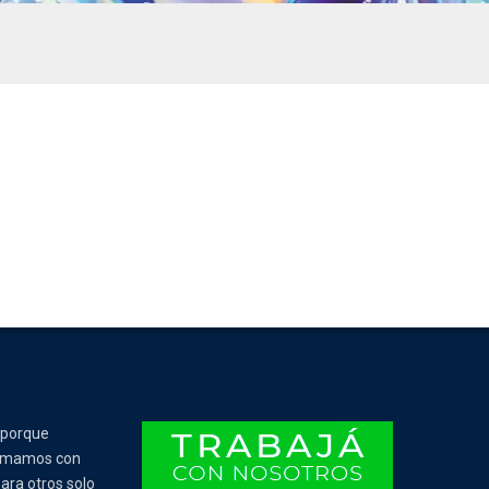
 porque
Tomamos con
ara otros solo