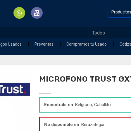
Producto
egos Usados
Preventas
Compramos tu Usado
Cotiz
MICROFONO TRUST GX
Encontralo en
: Belgrano, Caballito
No disponible en
: Berazategui