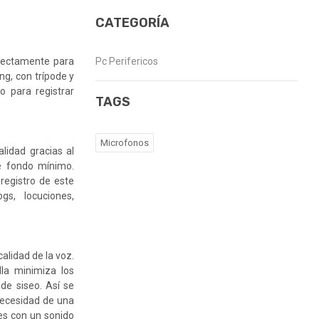
CATEGORÍA
rfectamente para
Pc Perifericos
g, con trípode y
o para registrar
TAGS
Microfonos
lidad gracias al
de fondo mínimo.
 registro de este
s, locuciones,
calidad de la voz.
lla minimiza los
de siseo. Así se
necesidad de una
es con un sonido