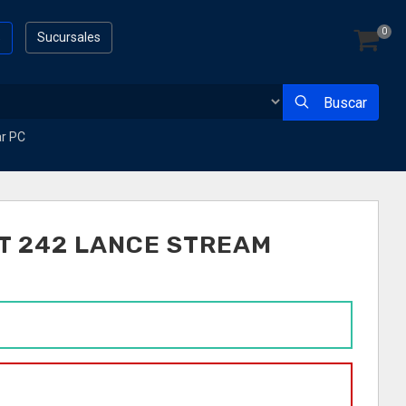
0
s
Sucursales
Buscar
ar PC
T 242 LANCE STREAM