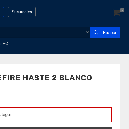
0
s
Sucursales
Buscar
ar PC
FIRE HASTE 2 BLANCO
ategui