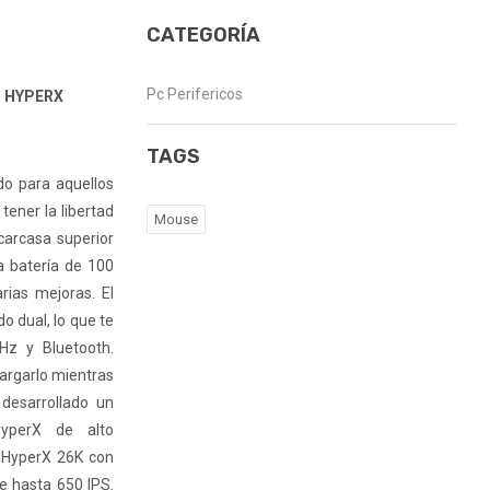
CATEGORÍA
Pc Perifericos
O HYPERX
TAGS
do para aquellos
ener la libertad
Mouse
carcasa superior
a batería de 100
rias mejoras. El
o dual, lo que te
Hz y Bluetooth.
argarlo mientras
desarrollado un
HyperX de alto
n HyperX 26K con
e hasta 650 IPS.