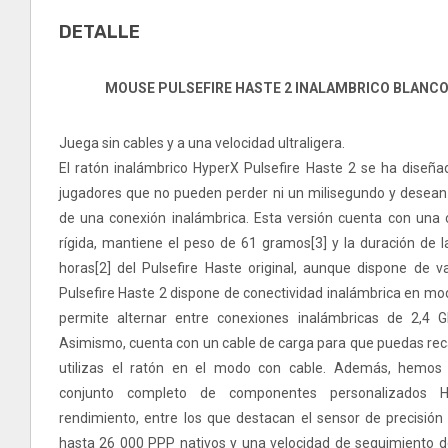
DETALLE
MOUSE PULSEFIRE HASTE 2 INALAMBRICO BLANC
Juega sin cables y a una velocidad ultraligera.
El ratón inalámbrico HyperX Pulsefire Haste 2 se ha diseña
jugadores que no pueden perder ni un milisegundo y desean t
de una conexión inalámbrica. Esta versión cuenta con una 
rígida, mantiene el peso de 61 gramos[3] y la duración de l
horas[2] del Pulsefire Haste original, aunque dispone de va
Pulsefire Haste 2 dispone de conectividad inalámbrica en mod
permite alternar entre conexiones inalámbricas de 2,4 G
Asimismo, cuenta con un cable de carga para que puedas rec
utilizas el ratón en el modo con cable. Además, hemos 
conjunto completo de componentes personalizados 
rendimiento, entre los que destacan el sensor de precisió
hasta 26 000 PPP nativos y una velocidad de seguimiento d