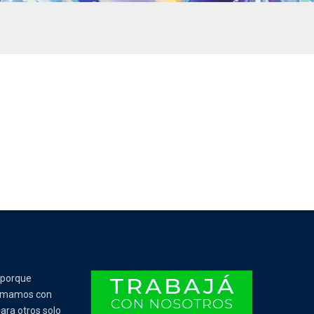
 porque
Tomamos con
ara otros solo