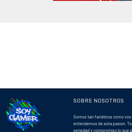
SOBRE NOSOTROS
Somos tan fanáticos como vos
entendemos de esta pasion. 
seriedad y compromiso lo que p