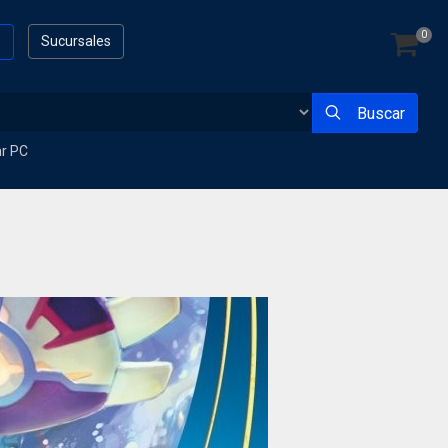
0
s
Sucursales
Buscar
ar PC