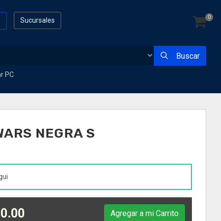
0
s
Sucursales
Buscar
ar PC
WARS NEGRA S
gui
0.00
Agregar a mi Carrito