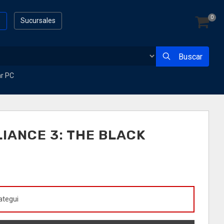
0
s
Sucursales
Buscar
ar PC
IANCE 3: THE BLACK
ategui