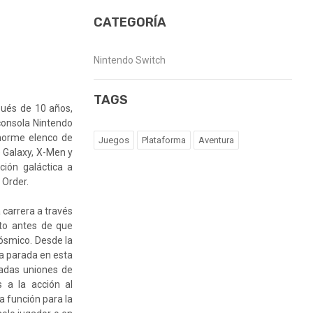
CATEGORÍA
Nintendo Switch
TAGS
ués de 10 años,
consola Nintendo
enorme elenco de
Juegos
Plataforma
Aventura
 Galaxy, X-Men y
ión galáctica a
 Order.
 carrera a través
ito antes de que
cósmico. Desde la
da parada en esta
radas uniones de
s a la acción al
a función para la