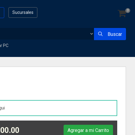
0
s
Sucursales
Buscar
ar PC
gui
00.00
Agregar a mi Carrito