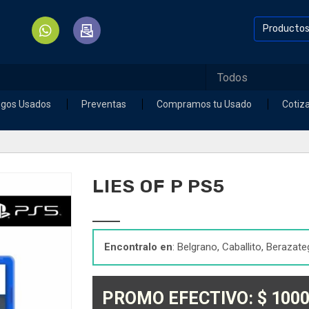
Producto
egos Usados
Preventas
Compramos tu Usado
Cotiz
LIES OF P PS5
Encontralo en
: Belgrano, Caballito, Berazate
PROMO EFECTIVO: $ 1000