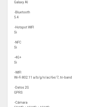
Galaxy AI
-Bluetooth
5.4
-Hotspot WIFI
Si
-NFC
Si
-4G+
Si
-WIFI
Wi-Fi 802.11 a/b/g/n/ac/6e/7, tri-band
-Datos 2G
GPRS
-Cámara