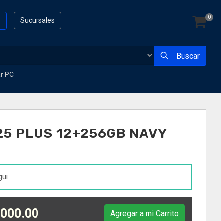
0
s
Sucursales
Buscar
ar PC
5 PLUS 12+256GB NAVY
gui
000.00
Agregar a mi Carrito