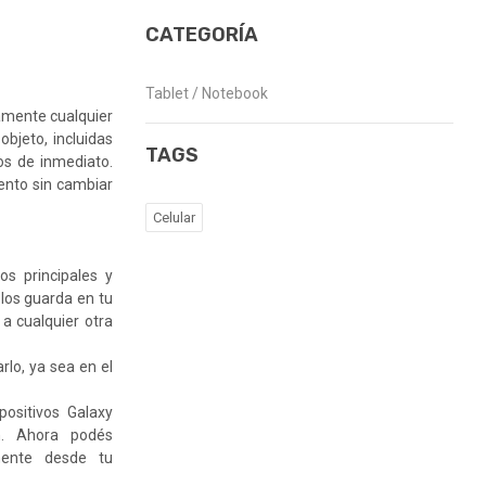
CATEGORÍA
Tablet / Notebook
amente cualquier
bjeto, incluidas
TAGS
os de inmediato.
ento sin cambiar
Celular
s principales y
 los guarda en tu
 a cualquier otra
rlo, ya sea en el
ositivos Galaxy
n. Ahora podés
amente desde tu