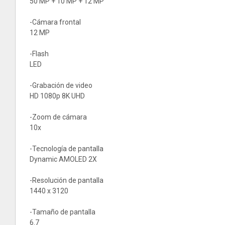
50 MP + 10 MP + 12 MP
-Cámara frontal
12 MP
-Flash
LED
-Grabación de video
HD 1080p 8K UHD
-Zoom de cámara
10x
-Tecnología de pantalla
Dynamic AMOLED 2X
-Resolución de pantalla
1440 x 3120
-Tamaño de pantalla
6.7