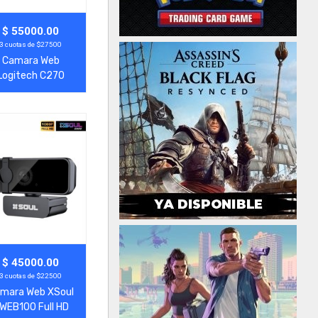
gregar
Ver Más
$ 55000.00
3 cuotas de $27500
Camara Web
Logitech C270
gregar
Ver Más
$ 45000.00
3 cuotas de $22500
mara Web XSoul
WEB100 Full HD