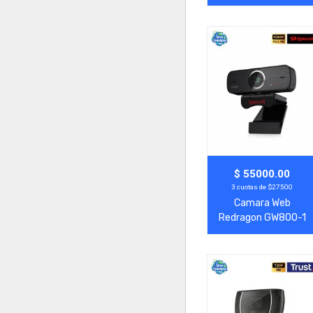
2000x V2 Negro
Agregar
Ver Más
$ 55000.00
3 cuotas de $27500
Camara Web
Redragon GW800-1
Hitman 1080p