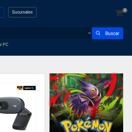
0
s
Sucursales
Buscar
ar PC