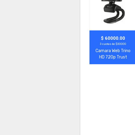
Agregar
Ver Más
$ 60000.00
3 cuotas de $30000
Camara Web Trino
HD 720p Trust