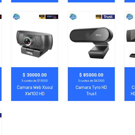
WAC-001
Agregar
Ver Más
Agregar
Ver Más
A
$ 30000.00
$ 85000.00
3 cuotas de $15000
3 cuotas de $42500
Camara Web Xsoul
Camara Tyro HD
C
XW100 HD
Trust
H