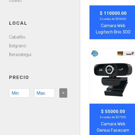
Usado
Agregar
Ver Más
$ 110000.00
3 cuotas de $55000
LOCAL
Camara Web
Logitech Brio 300
Caballito
Rosa
Belgrano
Berazategui
PRECIO
>
Agregar
Ver Más
$ 55000.00
3 cuotas de $27500
Camara Web
Genius Facecam