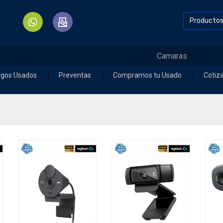
Producto
egos Usados
Preventas
Compramos tu Usado
Cotiz