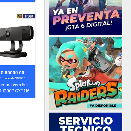
gregar
Ver Más
$ 80000.00
3 cuotas de $40000
amara Vero Full
D 1080P GXT116
Trust