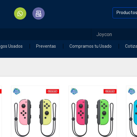
Producto
egos Usados
Preventas
Compramos tu Usado
Cotiz