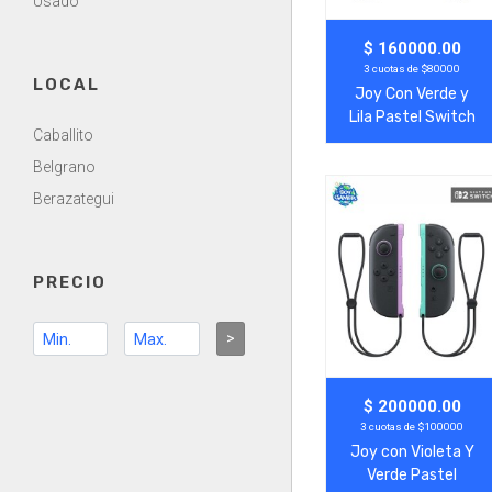
Usado
Agregar
Ver Más
$ 160000.00
3 cuotas de $80000
LOCAL
Joy Con Verde y
Lila Pastel Switch
Caballito
Belgrano
Berazategui
PRECIO
>
Agregar
Ver Más
$ 200000.00
3 cuotas de $100000
Joy con Violeta Y
Verde Pastel