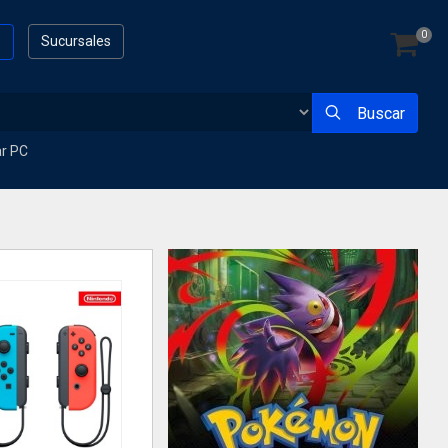
0
s
Sucursales
Buscar
ar PC