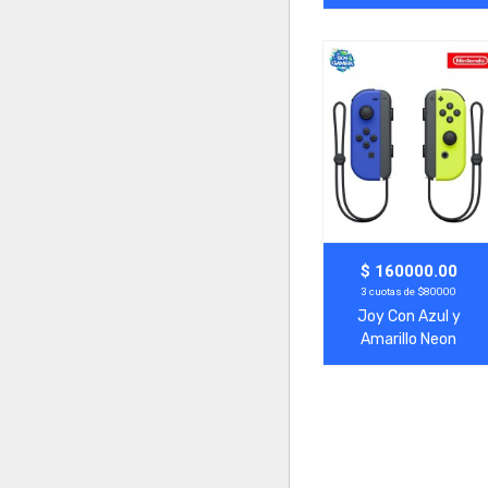
Switch 2
Agregar
Ver Más
$ 160000.00
3 cuotas de $80000
Joy Con Azul y
Amarillo Neon
Switch