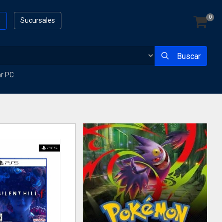
0
s
Sucursales
Buscar
ar PC