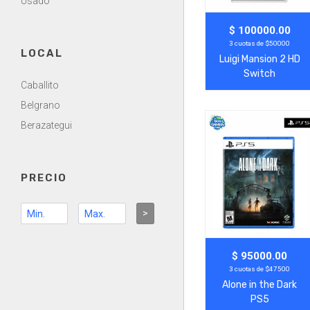
Usado
Agregar
Ver Más
$ 100000.00
3 cuotas de $50000
LOCAL
Luigi Mansion 2 HD
Switch
Caballito
Belgrano
Berazategui
PRECIO
>
Agregar
Ver Más
$ 95000.00
3 cuotas de $47500
Alone in the Dark
PS5