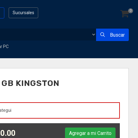
0
s
Sucursales
Buscar
ar PC
 GB KINGSTON
ategui
0.00
Agregar a mi Carrito