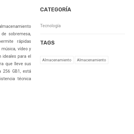
CATEGORÍA
Tecnología
almacenamiento
s de sobremesa,
permite rápidas
TAGS
 música, vídeo y
 ideales para el
Almacenamiento
Almacenamiento
era que lleve sus
a 256 GB1, está
stencia técnica