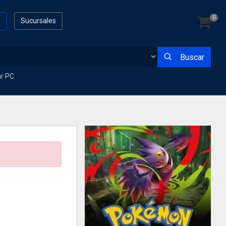
0
s
Sucursales
Buscar
ar PC