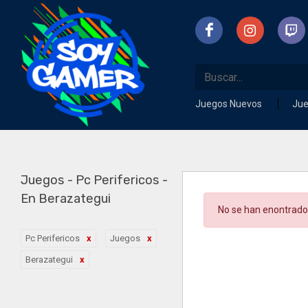
Juegos Nuevos
Ju
Juegos - Pc Perifericos -
En Berazategui
No se han enontrado
Pc Perifericos
Juegos
Berazategui