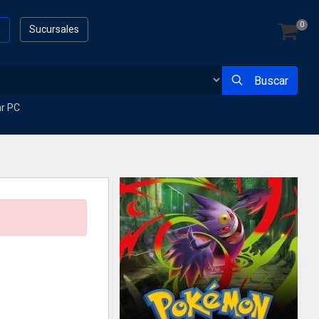
0
s
Sucursales
Buscar
ar PC