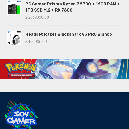
PC Gamer Prisma Ryzen 7 5700 + 16GB RAM +
1TB SSD M.2 + RX 7600
$ 2049000.00
Headset Razer Blackshark V3 PRO Blanco
$ 460000.00