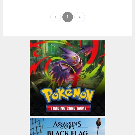
«
1
»